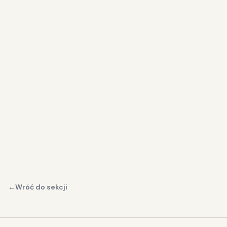
Mistrzostwa Polski
Coroczne medale MP w kategoriach wiekowych i
seniorach.
Zawody
Starty krajowe i międzynarodowe.
←
Wróć do sekcji